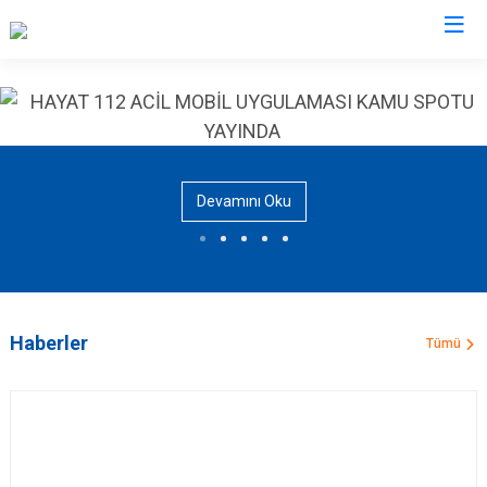
AFAD İl Müdürlükleri
Devamını Oku
Haberler
Tümü