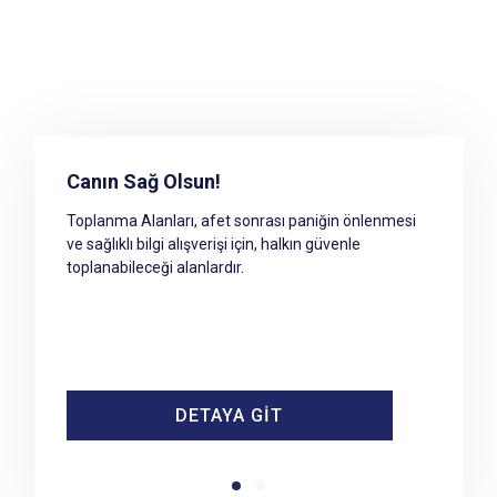
Toplanma Alanına Erişim
Canın Sağ Olsun!
Afet ve acil durumlar sonrasında geçici barınma
Toplanma Alanları, afet sonrası paniğin önlenmesi
merkezleri hazır olana kadar geçecek süre
ve sağlıklı bilgi alışverişi için, halkın güvenle
içerisinde yaşanacak paniği önlemek ve sağlıklı bilgi
toplanabileceği alanlardır.
alışverişini sağlamak amacıyla halkın tehlikeli
bölgeden uzaklaşarak toplanabileceği güvenli
alanlardır.
DETAYA GİT
DETAYA GİT